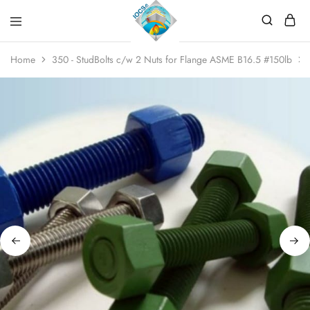
Home
350 - StudBolts c/w 2 Nuts for Flange ASME B16.5 #150lb