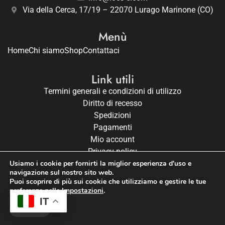
Via della Cerca, 17/19 – 22070 Lurago Marinone (CO)
Menù
Home
Chi siamo
Shop
Contattaci
Link utili
Termini generali e condizioni di utilizzo
Diritto di recesso
Spedizioni
Pagamenti
Mio account
Privacy policy
P.Iva: 03593850120
Usiamo i cookie per fornirti la miglior esperienza d'uso e
navigazione sul nostro sito web.
Puoi scoprire di più sui cookie che utilizziamo e gestire le tue
IT
preferenze nelle
Impostazioni
.
IT
Accetta